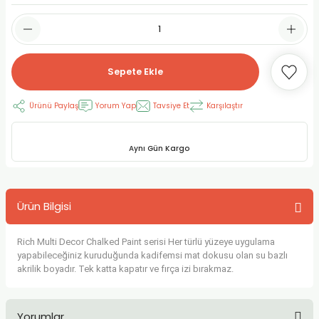
RLAYAN BOYALAR
ELTİCİLER
I VE TÜPLERİ
 BOYALAR
ALAR
RUYUCULAR
LAR
Sepete Ekle
LAR
OLAR (PRİMERS)
RME) FIRÇALAR
RI
Ürünü Paylaş
Yorum Yap
Tavsiye Et
Karşılaştır
A ve KALEMLER
MODELİNG PASTALAR
Ş KALEMLERİ
Aynı Gün Kargo
 VE UÇLAR (MİN)
ETLEME KALEMLERİ
APIŞTIRICILAR
LER
ALEMLERİ
Ürün Bilgisi
 MALZEMELER
SİM SEHPALARI
Rich Multi Decor Chalked Paint serisi Her türlü yüzeye uygulama
yapabileceğiniz kuruduğunda kadifemsi mat dokusu olan su bazlı
ER ve RENKLENDİRİCİLERİ
TİL KURŞUN KALEMLER
akrilik boyadır. Tek katta kapatır ve fırça izi bırakmaz.
EÇLER
EÇLER
ON ÜRÜNLERİ
Yorumlar