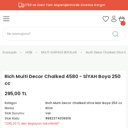
1750 ve Üzeri Tüm Alışverişlerinizde Ücretsiz Kargo!
Geri Dön
Geri Dön
Geri Dön
Geri Dön
Geri Dön
Geri Dön
Geri Dön
& RESİM
NİK
L SANATLAR
ODELLEME
 - KIRTASİYE
E BOYALAR
R
Rİ
ERİ
R
R
ÇALAR
 KALEMLERİ
ELERİ
RLARI
Anasayfa
HOBİ
MULTİ SURFACE BOYALAR
Multi Dekor Chalked Ultra Ma
ZLI BOYALAR
R
LAR
KALEMLERİ
Rİ
LER
R
Rich Multi Decor Chalked 4580 - SİYAH Boya 250
ARI
LAR
LER
ZEMELERİ
ERİ
ER
cc
RI
 FIRÇALAR
ĞITLARI ve DEFTERLERİ
ve MALZEMELERİ
295,00 TL
Kategori
Rich Multi Decor Chalked Ultra Mat Boya 250 cc
PORSELEN
KEPLER
LAR
K KAĞITLAR
RYUM
R
R
Marka
RİCH
Stok Durumu
Var
Stok Kodu
8682374036919
ONCUK BOYALAR
DİUMLAR
ÇALAR
 MÜREKKEPLERİ
 MALZEMELERİ
 BOYALARI
*295,00 TL den başlayan taksitlerle!!