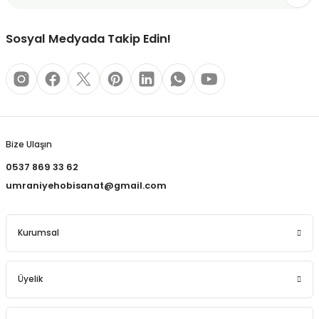
REÇLERİ
Bu ürüne benzer farklı alternatifler olmalı.
Sosyal Medyada Takip Edin!
 KALEMLERİ
(MİNLER)
Gönder
Bize Ulaşın
ALEMLİKLER
0537 869 33 62
İ
umraniyehobisanat@gmail.com
TASI
Kurumsal
Üyelik