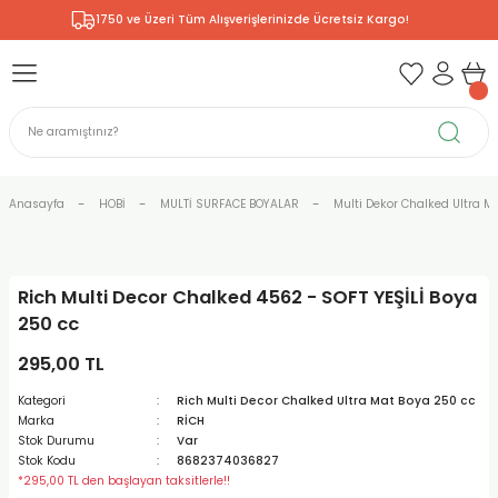
1750 ve Üzeri Tüm Alışverişlerinizde Ücretsiz Kargo!
Geri Dön
Geri Dön
Geri Dön
Geri Dön
Geri Dön
Geri Dön
Geri Dön
& RESİM
NİK
L SANATLAR
ODELLEME
 - KIRTASİYE
E BOYALAR
R
Rİ
ERİ
R
R
ÇALAR
 KALEMLERİ
ELERİ
RLARI
Anasayfa
HOBİ
MULTİ SURFACE BOYALAR
Multi Dekor Chalked Ultra Ma
ZLI BOYALAR
R
LAR
KALEMLERİ
Rİ
LER
R
Rich Multi Decor Chalked 4562 - SOFT YEŞİLİ Boya
ARI
LAR
LER
ZEMELERİ
ERİ
ER
250 cc
RI
 FIRÇALAR
ĞITLARI ve DEFTERLERİ
ve MALZEMELERİ
295,00 TL
Kategori
Rich Multi Decor Chalked Ultra Mat Boya 250 cc
PORSELEN
KEPLER
LAR
K KAĞITLAR
RYUM
R
R
Marka
RİCH
Stok Durumu
Var
Stok Kodu
8682374036827
ONCUK BOYALAR
DİUMLAR
ÇALAR
 MÜREKKEPLERİ
 MALZEMELERİ
 BOYALARI
*295,00 TL den başlayan taksitlerle!!