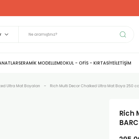
SANATLAR
SERAMİK MODELLEME
OKUL - OFİS - KIRTASİYE
İLETİŞİM
ked Ultra Mat Boyaları
Rich Multi Decor Chalked Ultra Mat Boya 250 c
Rich 
BARC