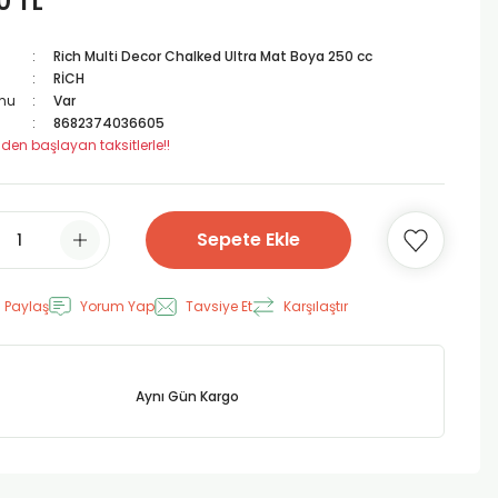
0 TL
Rich Multi Decor Chalked Ultra Mat Boya 250 cc
RİCH
mu
Var
8682374036605
 den başlayan taksitlerle!!
Sepete Ekle
 Paylaş
Yorum Yap
Tavsiye Et
Karşılaştır
Aynı Gün Kargo