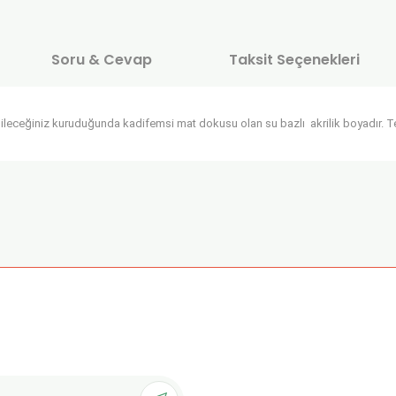
Soru & Cevap
Taksit Seçenekleri
ileceğiniz kuruduğunda kadifemsi mat dokusu olan su bazlı akrilik boyadır. Tek
onularda yetersiz gördüğünüz noktaları öneri formunu kullanarak tarafımı
Ürün hakkında henüz soru sorulmamış.
Bu ürüne ilk yorumu siz yapın!
Sitemize ilk yorumu siz yapın!
Deneyimini Paylaş
Yorum Yaz
Soru Sor