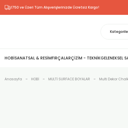
1750 ve Üzeri Tüm Alışverişlerinizde Ücretsiz Kargo!
HOBİ
SANATSAL & RESİM
FIRÇALAR
ÇİZİM - TEKNİK
GELENEKSEL 
Anasayfa
HOBİ
MULTİ SURFACE BOYALAR
Multi Dekor Chal