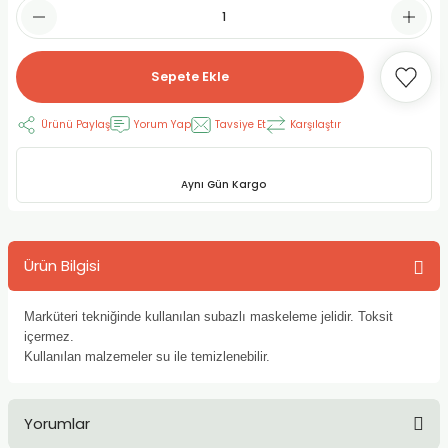
RLAYAN BOYALAR
ELTİCİLER
I VE TÜPLERİ
 BOYALAR
ALAR
RUYUCULAR
LAR
Sepete Ekle
LAR
OLAR (PRİMERS)
RME) FIRÇALAR
RI
Ürünü Paylaş
Yorum Yap
Tavsiye Et
Karşılaştır
A ve KALEMLER
MODELİNG PASTALAR
Ş KALEMLERİ
Aynı Gün Kargo
 VE UÇLAR (MİN)
ETLEME KALEMLERİ
Ürün Bilgisi
APIŞTIRICILAR
LER
ALEMLERİ
 MALZEMELER
SİM SEHPALARI
Marküteri tekniğinde kullanılan subazlı maskeleme jelidir. Toksit
içermez.
Kullanılan malzemeler su ile temizlenebilir.
ER ve RENKLENDİRİCİLERİ
TİL KURŞUN KALEMLER
EÇLER
EÇLER
ON ÜRÜNLERİ
Yorumlar