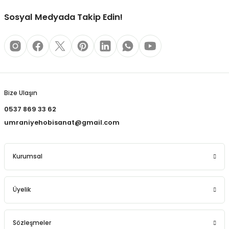
REÇLERİ
Sosyal Medyada Takip Edin!
 KALEMLERİ
(MİNLER)
Gönder
Bize Ulaşın
ALEMLİKLER
0537 869 33 62
umraniyehobisanat@gmail.com
İ
TASI
Kurumsal
Üyelik
Sözleşmeler