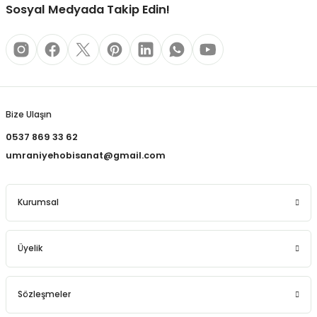
REÇLERİ
Sosyal Medyada Takip Edin!
 KALEMLERİ
Gönder
(MİNLER)
Bize Ulaşın
0537 869 33 62
ALEMLİKLER
umraniyehobisanat@gmail.com
İ
Kurumsal
TASI
Üyelik
Sözleşmeler