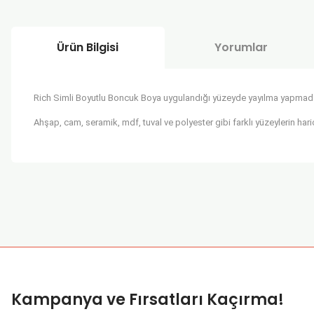
Ürün Bilgisi
Yorumlar
Rich Simli Boyutlu Boncuk Boya uygulandığı yüzeyde yayılma yapmadan b
Ahşap, cam, seramik, mdf, tuval ve polyester gibi farklı yüzeylerin hari
Bu ürünün fiyat bilgisi, resim, ürün açıklamalarında ve diğer k
Görüş ve önerileriniz için teşekkür ederiz.
Ürün resmi kalitesiz, bozuk veya görüntülenemiyor.
Ürün açıklamasında eksik bilgiler bulunuyor.
Ürün bilgilerinde hatalar bulunuyor.
Kampanya ve Fırsatları Kaçırma!
Ürün fiyatı diğer sitelerden daha pahalı.