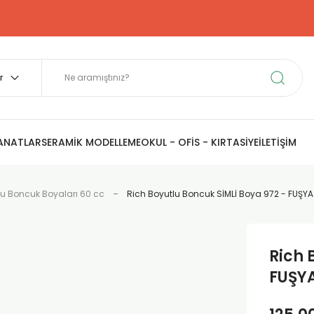
SANATLAR
SERAMİK MODELLEME
OKUL - OFİS - KIRTASİYE
İLETİŞİM
lu Boncuk Boyaları 60 cc
Rich Boyutlu Boncuk SİMLİ Boya 972 - FUŞYA
Rich 
FUŞYA