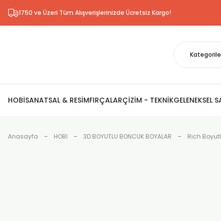
1750 ve Üzeri Tüm Alışverişlerinizde Ücretsiz Kargo!
HOBİ
SANATSAL & RESİM
FIRÇALAR
ÇİZİM - TEKNİK
GELENEKSEL 
Anasayfa
HOBİ
3D BOYUTLU BONCUK BOYALAR
Rich Boyut