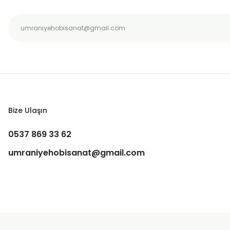
Bu ürüne benzer farklı alternatifler olmalı.
Bize Ulaşın
0537 869 33 62
umraniyehobisanat@gmail.com