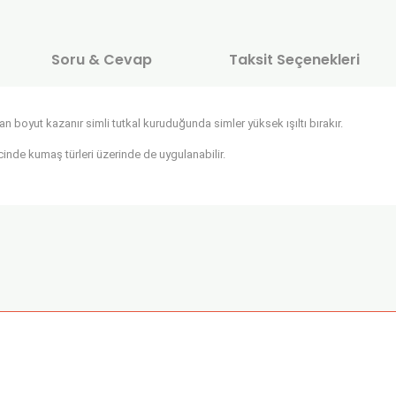
Soru & Cevap
Taksit Seçenekleri
oyut kazanır simli tutkal kuruduğunda simler yüksek ışıltı bırakır.
cinde kumaş türleri üzerinde de uygulanabilir.
onularda yetersiz gördüğünüz noktaları öneri formunu kullanarak tarafımı
Ürün hakkında henüz soru sorulmamış.
Bu ürüne ilk yorumu siz yapın!
Sitemize ilk yorumu siz yapın!
Deneyimini Paylaş
Yorum Yaz
Soru Sor