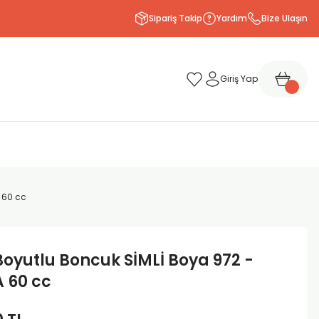
Sipariş Takip
Yardım
Bize Ulaşın
Giriş Yap
 60 cc
Boyutlu Boncuk SİMLİ Boya 972 -
 60 cc