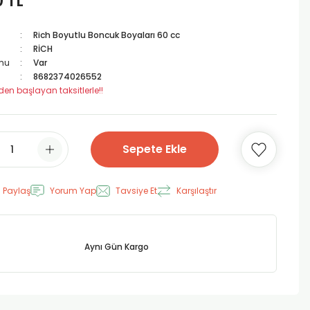
0 TL
Rich Boyutlu Boncuk Boyaları 60 cc
RİCH
mu
Var
8682374026552
den başlayan taksitlerle!!
Sepete Ekle
 Paylaş
Yorum Yap
Tavsiye Et
Karşılaştır
Aynı Gün Kargo