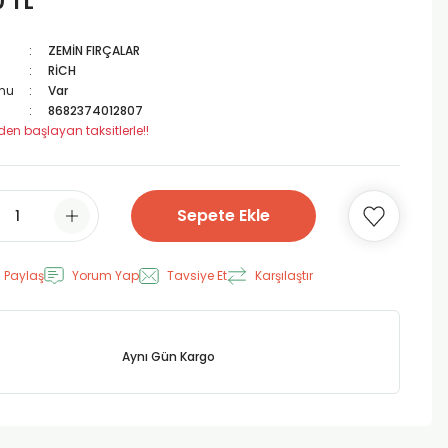
0 TL
ZEMİN FIRÇALAR
RİCH
mu
Var
8682374012807
den başlayan taksitlerle!!
Sepete Ekle
 Paylaş
Yorum Yap
Tavsiye Et
Karşılaştır
Aynı Gün Kargo