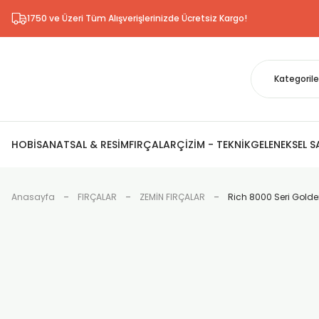
1750 ve Üzeri Tüm Alışverişlerinizde Ücretsiz Kargo!
HOBİ
SANATSAL & RESİM
FIRÇALAR
ÇİZİM - TEKNİK
GELENEKSEL 
Anasayfa
FIRÇALAR
ZEMİN FIRÇALAR
Rich 8000 Seri Golden