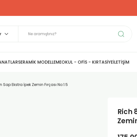
SANATLAR
SERAMİK MODELLEME
OKUL - OFİS - KIRTASİYE
İLETİŞİM
 Sap Ekstra İpek Zemin Fırçası No:1.5
Rich 
Zemin