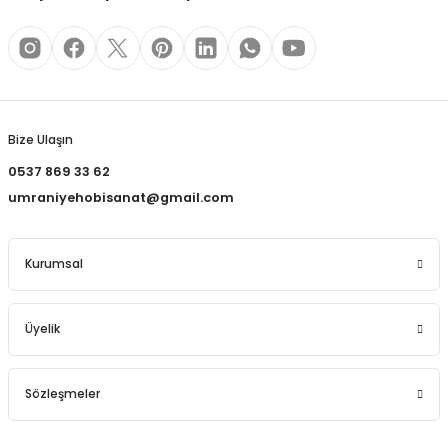
REÇLERİ
 KALEMLERİ
Gönder
(MİNLER)
Bize Ulaşın
0537 869 33 62
umraniyehobisanat@gmail.com
ALEMLİKLER
İ
Kurumsal
TASI
Üyelik
Sözleşmeler