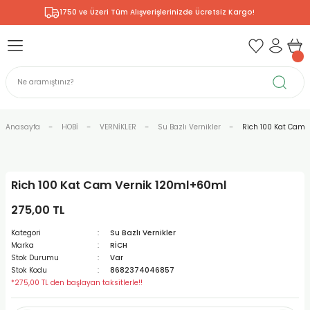
1750 ve Üzeri Tüm Alışverişlerinizde Ücretsiz Kargo!
Geri Dön
Geri Dön
Geri Dön
Geri Dön
Geri Dön
Geri Dön
Geri Dön
& RESİM
NİK
L SANATLAR
ODELLEME
 - KIRTASİYE
E BOYALAR
R
Rİ
ERİ
R
R
ÇALAR
 KALEMLERİ
ELERİ
RLARI
Anasayfa
HOBİ
VERNİKLER
Su Bazlı Vernikler
Rich 100 Kat Cam 
ZLI BOYALAR
R
LAR
KALEMLERİ
Rİ
LER
R
Rich 100 Kat Cam Vernik 120ml+60ml
ARI
LAR
LER
ZEMELERİ
ERİ
ER
275,00 TL
RI
 FIRÇALAR
ĞITLARI ve DEFTERLERİ
ve MALZEMELERİ
Kategori
Su Bazlı Vernikler
Marka
RİCH
PORSELEN
KEPLER
LAR
K KAĞITLAR
RYUM
R
R
Stok Durumu
Var
Stok Kodu
8682374046857
*275,00 TL den başlayan taksitlerle!!
ONCUK BOYALAR
DİUMLAR
ÇALAR
 MÜREKKEPLERİ
 MALZEMELERİ
 BOYALARI