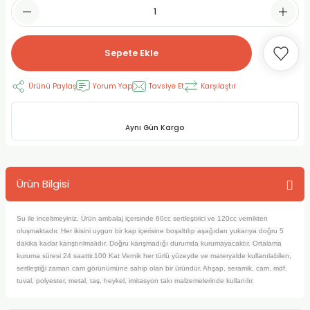
RLAYAN BOYALAR
ELTİCİLER
I VE TÜPLERİ
 BOYALAR
ALAR
RUYUCULAR
LAR
Sepete Ekle
LAR
OLAR (PRİMERS)
RME) FIRÇALAR
RI
Ürünü Paylaş
Yorum Yap
Tavsiye Et
Karşılaştır
A ve KALEMLER
MODELİNG PASTALAR
Ş KALEMLERİ
Aynı Gün Kargo
 VE UÇLAR (MİN)
ETLEME KALEMLERİ
Ürün Bilgisi
APIŞTIRICILAR
LER
ALEMLERİ
 MALZEMELER
SİM SEHPALARI
Su ile inceltmeyiniz. Ürün ambalaj içersinde 60cc sertleştirici ve 120cc vernikten
oluşmaktadır. Her ikisini uygun bir kap içerisine boşaltılıp aşağıdan yukarıya doğru 5
dakika kadar karıştırılmalıdır. Doğru karışmadığı durumda kurumayacaktır. Ortalama
ER ve RENKLENDİRİCİLERİ
TİL KURŞUN KALEMLER
kuruma süresi 24 saattir.
100 Kat Vernik her türlü yüzeyde ve materyalde kullanılabilen,
sertleştiği zaman cam görünümüne sahip olan bir üründür. Ahşap, seramik, cam, mdf,
tuval, polyester, metal, taş, heykel, imitasyon takı malzemelerinde kullanılır.
EÇLER
EÇLER
ON ÜRÜNLERİ