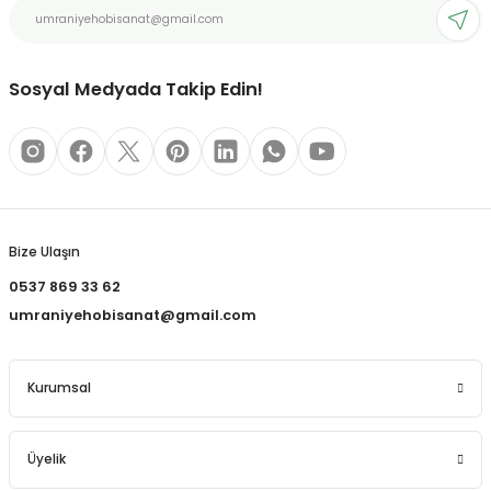
REÇLERİ
Ürün fiyatı diğer sitelerden daha pahalı.
Bu ürüne benzer farklı alternatifler olmalı.
 KALEMLERİ
Sosyal Medyada Takip Edin!
(MİNLER)
Gönder
ALEMLİKLER
Bize Ulaşın
İ
0537 869 33 62
umraniyehobisanat@gmail.com
TASI
Kurumsal
Üyelik