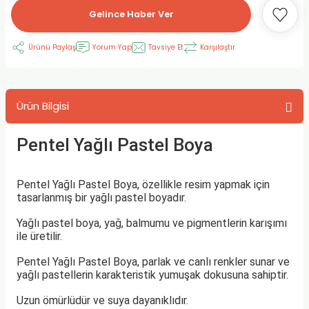
Gelince Haber Ver
RLAYAN BOYALAR
ELTİCİLER
I VE TÜPLERİ
 BOYALAR
Ürünü Paylaş
Yorum Yap
Tavsiye Et
Karşılaştır
ALAR
RUYUCULAR
LAR
LAR
OLAR (PRİMERS)
RME) FIRÇALAR
RI
Ürün Bilgisi
A ve KALEMLER
MODELİNG PASTALAR
Ş KALEMLERİ
Pentel Yağlı Pastel Boya
 VE UÇLAR (MİN)
ETLEME KALEMLERİ
Pentel Yağlı Pastel Boya, özellikle resim yapmak için
APIŞTIRICILAR
LER
ALEMLERİ
tasarlanmış bir yağlı pastel boyadır.
 MALZEMELER
SİM SEHPALARI
Yağlı pastel boya, yağ, balmumu ve pigmentlerin karışımı
ile üretilir.
ER ve RENKLENDİRİCİLERİ
TİL KURŞUN KALEMLER
Pentel Yağlı Pastel Boya, parlak ve canlı renkler sunar ve
yağlı pastellerin karakteristik yumuşak dokusuna sahiptir.
EÇLER
EÇLER
ON ÜRÜNLERİ
Uzun ömürlüdür ve suya dayanıklıdır.