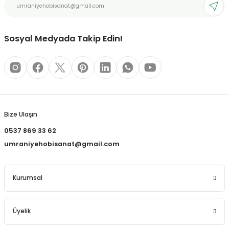
Ürün fiyatı diğer sitelerden daha pahalı.
Bu ürüne benzer farklı alternatifler olmalı.
Sosyal Medyada Takip Edin!
Gönder
Bize Ulaşın
0537 869 33 62
umraniyehobisanat@gmail.com
Kurumsal
Üyelik