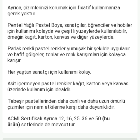
TLARI
ERİ
Ayrıca, çizimlerinizi korumak için fixatif kullanmanıza
gerek yoktur.
I
Pentel Yağlı Pastel Boya, sanatçılar, öğrenciler ve hobiler
için kullanımı kolaydır ve çeşitli yüzeylerde kullanılabilir,
ÜSLEMELER
örneğin kağıt, karton, kanvas ve diğer yüzeylerde.
Parlak renkli pastel renkler yumuşak bir şekilde uygulanır
 KALEMLER
ve hafif gölgeler, tonlar ve renk karışımları için kolayca
karışır.
ÜNLERİ
Her yaştan sanatçı için kullanımı kolay.
 HAMURLARI
Asit içermeyen pastel renkler kağıt, karton veya kanvas
üzerinde kullanım için idealdir.
LONLAR
Tebeşir pastellerinden daha canlı ve daha uzun ömürlü
çizimler için nem etkilerine karşı daha dayanıklıdır.
LER
ACMI Sertifikalı Ayrıca 12, 16, 25, 36 ve 50
(bu
ürün)
setlerinde de mevcuttur.
EMLER