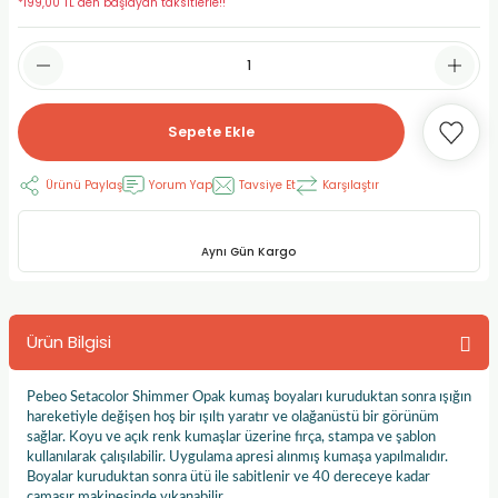
*199,00 TL den başlayan taksitlerle!!
RLAYAN BOYALAR
ELTİCİLER
I VE TÜPLERİ
 BOYALAR
ALAR
RUYUCULAR
LAR
Sepete Ekle
LAR
OLAR (PRİMERS)
RME) FIRÇALAR
RI
Ürünü Paylaş
Yorum Yap
Tavsiye Et
Karşılaştır
A ve KALEMLER
MODELİNG PASTALAR
Ş KALEMLERİ
 VE UÇLAR (MİN)
ETLEME KALEMLERİ
Aynı Gün Kargo
APIŞTIRICILAR
LER
ALEMLERİ
Ürün Bilgisi
 MALZEMELER
SİM SEHPALARI
Pebeo Setacolor Shimmer Opak kumaş boyaları kuruduktan sonra ışığın
ER ve RENKLENDİRİCİLERİ
TİL KURŞUN KALEMLER
hareketiyle değişen hoş bir ışıltı yaratır ve olağanüstü bir görünüm
sağlar. Koyu ve açık renk kumaşlar üzerine fırça, stampa ve şablon
kullanılarak çalışılabilir. Uygulama apresi alınmış kumaşa yapılmalıdır.
EÇLER
EÇLER
ON ÜRÜNLERİ
Boyalar kuruduktan sonra ütü ile sabitlenir ve 40 dereceye kadar
çamaşır makinesinde yıkanabilir.