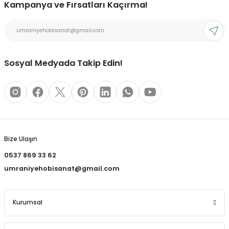
Kampanya ve Fırsatları Kaçırma!
REÇLERİ
Deneyimini Paylaş
Ürün bilgilerinde hatalar bulunuyor.
Ürün fiyatı diğer sitelerden daha pahalı.
 KALEMLERİ
Bu ürüne benzer farklı alternatifler olmalı.
(MİNLER)
Sosyal Medyada Takip Edin!
ALEMLİKLER
Gönder
İ
Bize Ulaşın
TASI
0537 869 33 62
umraniyehobisanat@gmail.com
Kurumsal