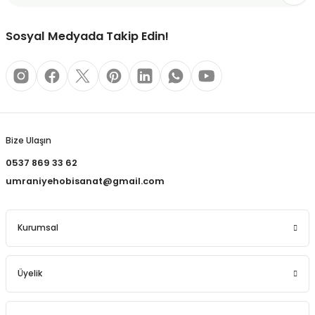
REÇLERİ
Bu ürüne benzer farklı alternatifler olmalı.
Sosyal Medyada Takip Edin!
 KALEMLERİ
(MİNLER)
Gönder
Bize Ulaşın
ALEMLİKLER
0537 869 33 62
İ
umraniyehobisanat@gmail.com
TASI
Kurumsal
Üyelik