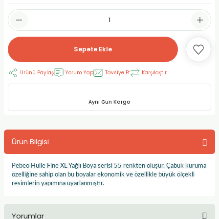
RLAYAN BOYALAR
ELTİCİLER
I VE TÜPLERİ
 BOYALAR
ALAR
RUYUCULAR
LAR
Sepete Ekle
LAR
OLAR (PRİMERS)
RME) FIRÇALAR
RI
Ürünü Paylaş
Yorum Yap
Tavsiye Et
Karşılaştır
A ve KALEMLER
MODELİNG PASTALAR
Ş KALEMLERİ
Aynı Gün Kargo
 VE UÇLAR (MİN)
ETLEME KALEMLERİ
APIŞTIRICILAR
LER
ALEMLERİ
Ürün Bilgisi
 MALZEMELER
SİM SEHPALARI
Pebeo Huile Fine XL Yağlı Boya serisi 55 renkten oluşur. Çabuk kuruma
özelliğine sahip olan bu boyalar ekonomik ve özellikle büyük ölçekli
ER ve RENKLENDİRİCİLERİ
TİL KURŞUN KALEMLER
resimlerin yapımına uyarlanmıştır.
EÇLER
EÇLER
ON ÜRÜNLERİ
Yorumlar