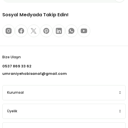
REÇLERİ
Bu ürüne benzer farklı alternatifler olmalı.
Sosyal Medyada Takip Edin!
 KALEMLERİ
(MİNLER)
Gönder
Bize Ulaşın
ALEMLİKLER
0537 869 33 62
İ
umraniyehobisanat@gmail.com
TASI
Kurumsal
Üyelik