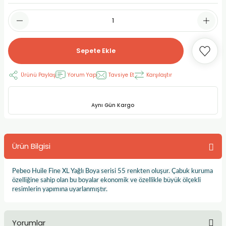
RLAYAN BOYALAR
ELTİCİLER
I VE TÜPLERİ
 BOYALAR
ALAR
RUYUCULAR
LAR
Sepete Ekle
LAR
OLAR (PRİMERS)
RME) FIRÇALAR
RI
Ürünü Paylaş
Yorum Yap
Tavsiye Et
Karşılaştır
A ve KALEMLER
MODELİNG PASTALAR
Ş KALEMLERİ
Aynı Gün Kargo
 VE UÇLAR (MİN)
ETLEME KALEMLERİ
APIŞTIRICILAR
LER
ALEMLERİ
Ürün Bilgisi
 MALZEMELER
SİM SEHPALARI
Pebeo Huile Fine XL Yağlı Boya serisi 55 renkten oluşur. Çabuk kuruma
özelliğine sahip olan bu boyalar ekonomik ve özellikle büyük ölçekli
ER ve RENKLENDİRİCİLERİ
TİL KURŞUN KALEMLER
resimlerin yapımına uyarlanmıştır.
EÇLER
EÇLER
ON ÜRÜNLERİ
Yorumlar