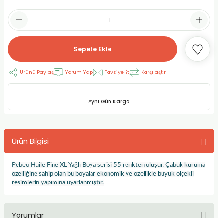
RLAYAN BOYALAR
ELTİCİLER
I VE TÜPLERİ
 BOYALAR
ALAR
RUYUCULAR
LAR
Sepete Ekle
LAR
OLAR (PRİMERS)
RME) FIRÇALAR
RI
Ürünü Paylaş
Yorum Yap
Tavsiye Et
Karşılaştır
A ve KALEMLER
MODELİNG PASTALAR
Ş KALEMLERİ
Aynı Gün Kargo
 VE UÇLAR (MİN)
ETLEME KALEMLERİ
APIŞTIRICILAR
LER
ALEMLERİ
Ürün Bilgisi
 MALZEMELER
SİM SEHPALARI
Pebeo Huile Fine XL Yağlı Boya serisi 55 renkten oluşur. Çabuk kuruma
özelliğine sahip olan bu boyalar ekonomik ve özellikle büyük ölçekli
ER ve RENKLENDİRİCİLERİ
TİL KURŞUN KALEMLER
resimlerin yapımına uyarlanmıştır.
EÇLER
EÇLER
ON ÜRÜNLERİ
Yorumlar