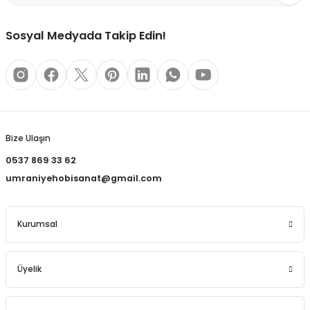
REÇLERİ
Bu ürüne benzer farklı alternatifler olmalı.
Sosyal Medyada Takip Edin!
 KALEMLERİ
(MİNLER)
Gönder
Bize Ulaşın
ALEMLİKLER
0537 869 33 62
İ
umraniyehobisanat@gmail.com
TASI
Kurumsal
Üyelik