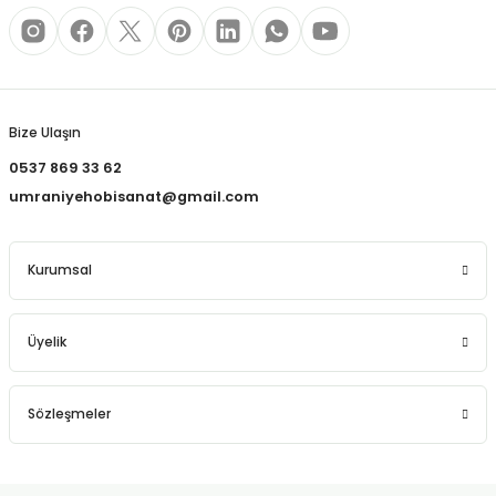
REÇLERİ
 KALEMLERİ
Gönder
(MİNLER)
Bize Ulaşın
0537 869 33 62
umraniyehobisanat@gmail.com
ALEMLİKLER
Kurumsal
İ
TASI
Üyelik
Sözleşmeler