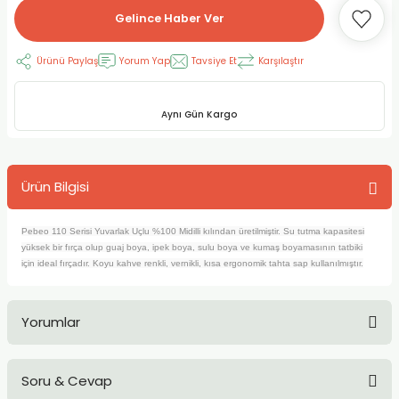
Gelince Haber Ver
RLAYAN BOYALAR
ELTİCİLER
I VE TÜPLERİ
 BOYALAR
Ürünü Paylaş
Yorum Yap
Tavsiye Et
Karşılaştır
ALAR
RUYUCULAR
LAR
LAR
OLAR (PRİMERS)
RME) FIRÇALAR
RI
Aynı Gün Kargo
A ve KALEMLER
MODELİNG PASTALAR
Ş KALEMLERİ
Ürün Bilgisi
 VE UÇLAR (MİN)
ETLEME KALEMLERİ
Pebeo 110 Serisi Yuvarlak Uçlu %100 Midilli kılından üretilmiştir. Su tutma kapasitesi
APIŞTIRICILAR
LER
ALEMLERİ
yüksek bir fırça olup guaj boya, ipek boya, sulu boya ve kumaş boyamasının tatbiki
için ideal fırçadır. Koyu kahve renkli, vernikli, kısa ergonomik tahta sap kullanılmıştır.
 MALZEMELER
SİM SEHPALARI
Yorumlar
ER ve RENKLENDİRİCİLERİ
TİL KURŞUN KALEMLER
EÇLER
EÇLER
ON ÜRÜNLERİ
Soru & Cevap
Bu ürüne ilk yorumu siz yapın!