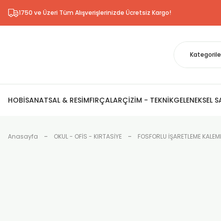
1750 ve Üzeri Tüm Alışverişlerinizde Ücretsiz Kargo!
HOBİ
SANATSAL & RESİM
FIRÇALAR
ÇİZİM - TEKNİK
GELENEKSEL 
Anasayfa
OKUL - OFİS - KIRTASİYE
FOSFORLU İŞARETLEME KALEM