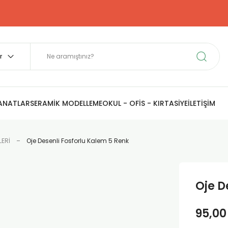
SANATLAR
SERAMİK MODELLEME
OKUL - OFİS - KIRTASİYE
İLETİŞİM
LERİ
Oje Desenli Fosforlu Kalem 5 Renk
Oje D
95,00