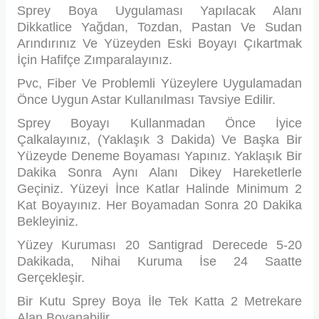
Sprey Boya Uygulaması Yapılacak Alanı
TLARI
ERİ
Dikkatlice Yağdan, Tozdan, Pastan Ve Sudan
Arındırınız Ve Yüzeyden Eski Boyayı Çıkartmak
I
İçin Hafifçe Zımparalayınız.
ÜSLEMELER
Pvc, Fiber Ve Problemli Yüzeylere Uygulamadan
Önce Uygun Astar Kullanılması Tavsiye Edilir.
 KALEMLER
Sprey Boyayı Kullanmadan Önce İyice
Çalkalayınız, (Yaklaşık 3 Dakida) Ve Başka Bir
ÜNLERİ
Yüzeyde Deneme Boyaması Yapınız. Yaklaşık Bir
Dakika Sonra Aynı Alanı Dikey Hareketlerle
 HAMURLARI
Geçiniz. Yüzeyi İnce Katlar Halinde Minimum 2
Kat Boyayınız. Her Boyamadan Sonra 20 Dakika
Bekleyiniz.
LONLAR
Yüzey Kuruması 20 Santigrad Derecede 5-20
LER
Dakikada, Nihai Kuruma İse 24 Saatte
Gerçekleşir.
EMLER
Bir Kutu Sprey Boya İle Tek Katta 2 Metrekare
Alan Boyanabilir.