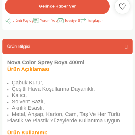
Gelince Haber Ver
RLAYAN BOYALAR
ELTİCİLER
I VE TÜPLERİ
 BOYALAR
Ürünü Paylaş
Yorum Yap
Tavsiye Et
Karşılaştır
ALAR
RUYUCULAR
LAR
LAR
OLAR (PRİMERS)
RME) FIRÇALAR
RI
Ürün Bilgisi
A ve KALEMLER
MODELİNG PASTALAR
Ş KALEMLERİ
Nova Color Sprey Boya 400ml
 VE UÇLAR (MİN)
ETLEME KALEMLERİ
Ürün Açıklaması
APIŞTIRICILAR
LER
ALEMLERİ
Çabuk Kurur,
Çeşitli Hava Koşullarına Dayanıklı,
Kalıcı,
 MALZEMELER
SİM SEHPALARI
Solvent Bazlı,
Akrilik Esaslı,
ER ve RENKLENDİRİCİLERİ
TİL KURŞUN KALEMLER
Metal, Ahşap, Karton, Cam, Taş Ve Her Türlü
Plastik Ve Plastik Yüzeylerde Kullanıma Uygun.
EÇLER
EÇLER
ON ÜRÜNLERİ
Ürün Kullanımı: