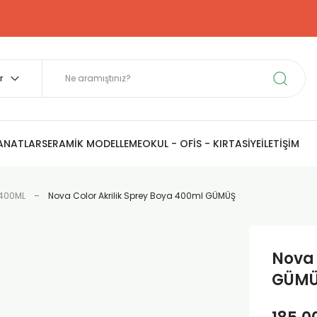
SANATLAR
SERAMİK MODELLEME
OKUL - OFİS - KIRTASİYE
İLETİŞİM
 400ML
Nova Color Akrilik Sprey Boya 400ml GÜMÜŞ
Nova 
GÜM