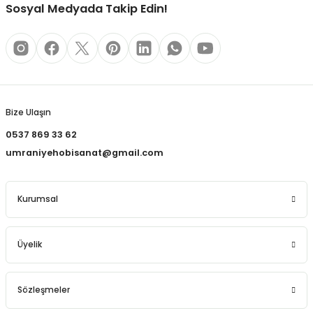
REÇLERİ
Sosyal Medyada Takip Edin!
 KALEMLERİ
Gönder
(MİNLER)
Bize Ulaşın
0537 869 33 62
ALEMLİKLER
umraniyehobisanat@gmail.com
İ
Kurumsal
TASI
Üyelik
Sözleşmeler