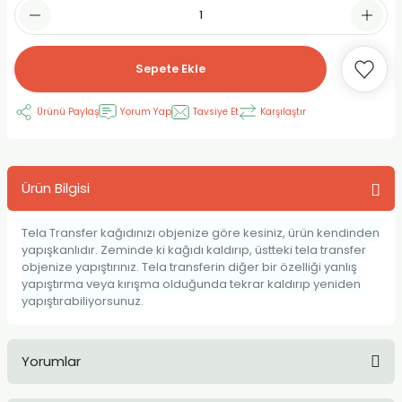
RLAYAN BOYALAR
ELTİCİLER
I VE TÜPLERİ
 BOYALAR
ALAR
RUYUCULAR
LAR
Sepete Ekle
LAR
OLAR (PRİMERS)
RME) FIRÇALAR
RI
Ürünü Paylaş
Yorum Yap
Tavsiye Et
Karşılaştır
A ve KALEMLER
MODELİNG PASTALAR
Ş KALEMLERİ
Ürün Bilgisi
 VE UÇLAR (MİN)
ETLEME KALEMLERİ
Tela Transfer kağıdınızı objenize göre kesiniz, ürün kendinden
APIŞTIRICILAR
LER
ALEMLERİ
yapışkanlıdır. Zeminde ki kağıdı kaldırıp, üstteki tela transfer
objenize yapıştırınız. Tela transferin diğer bir özelliği yanlış
yapıştırma veya kırışma olduğunda tekrar kaldırıp yeniden
 MALZEMELER
SİM SEHPALARI
yapıştırabiliyorsunuz.
ER ve RENKLENDİRİCİLERİ
TİL KURŞUN KALEMLER
Yorumlar
EÇLER
EÇLER
ON ÜRÜNLERİ