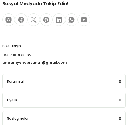
REÇLERİ
Sosyal Medyada Takip Edin!
 KALEMLERİ
Gönder
(MİNLER)
Bize Ulaşın
0537 869 33 62
ALEMLİKLER
umraniyehobisanat@gmail.com
İ
Kurumsal
TASI
Üyelik
Sözleşmeler