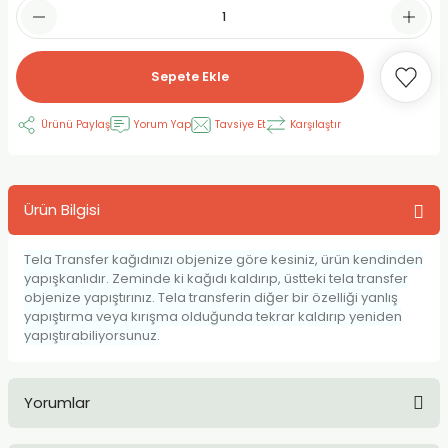
RLAYAN BOYALAR
ELTİCİLER
I VE TÜPLERİ
 BOYALAR
ALAR
RUYUCULAR
LAR
Sepete Ekle
LAR
OLAR (PRİMERS)
RME) FIRÇALAR
RI
Ürünü Paylaş
Yorum Yap
Tavsiye Et
Karşılaştır
A ve KALEMLER
MODELİNG PASTALAR
Ş KALEMLERİ
Ürün Bilgisi
 VE UÇLAR (MİN)
ETLEME KALEMLERİ
Tela Transfer kağıdınızı objenize göre kesiniz, ürün kendinden
APIŞTIRICILAR
LER
ALEMLERİ
yapışkanlıdır. Zeminde ki kağıdı kaldırıp, üstteki tela transfer
objenize yapıştırınız. Tela transferin diğer bir özelliği yanlış
yapıştırma veya kırışma olduğunda tekrar kaldırıp yeniden
 MALZEMELER
SİM SEHPALARI
yapıştırabiliyorsunuz.
ER ve RENKLENDİRİCİLERİ
TİL KURŞUN KALEMLER
Yorumlar
EÇLER
EÇLER
ON ÜRÜNLERİ