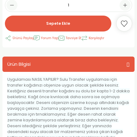
RLAYAN BOYALAR
ELTİCİLER
I VE TÜPLERİ
 BOYALAR
ALAR
RUYUCULAR
LAR
Sepete Ekle
LAR
OLAR (PRİMERS)
RME) FIRÇALAR
RI
Ürünü Paylaş
Yorum Yap
Tavsiye Et
Karşılaştır
A ve KALEMLER
MODELİNG PASTALAR
Ş KALEMLERİ
Ürün Bilgisi
 VE UÇLAR (MİN)
ETLEME KALEMLERİ
Uygulaması NASIL YAPILIR? Sulu Transfer uygulaması için
APIŞTIRICILAR
LER
ALEMLERİ
transfer kağıdınızı objenize uygun olacak şekilde kesiniz.
Kestiğiniz desenli transfer kağıdını su dolu bir kapta 1-2 dakika
bekletiniz. Kağıt önce kıvrılacak daha sonra ise açılmaya
 MALZEMELER
SİM SEHPALARI
başlayacaktır. Deseni objenizin üzerine koyup altındaki kağıdı
yavaşça çekiniz. Zorlama yapmayınız. Desenin kendisini
ER ve RENKLENDİRİCİLERİ
TİL KURŞUN KALEMLER
bırakması için tırnaklamayınız. Eğer desen rahat olarak
zemine kaydırılamıyorsa ıslatarak biraz daha bekleyiniz.
Deseni istediğiniz şekilde yerleştiriniz. Eğer yanınızda
EÇLER
EÇLER
ON ÜRÜNLERİ
desendeki suyu alacak bir malzemeniz yoksa çıkan kağıdı