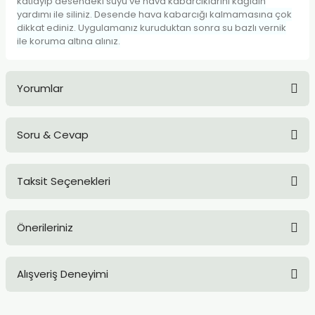
katlayıp desendeki suyu ve hava kabarcıklarını kağıdın
TLARI
ERİ
yardımı ile siliniz. Desende hava kabarcığı kalmamasına çok
dikkat ediniz. Uygulamanız kuruduktan sonra su bazlı vernik
ile koruma altına alınız.
I
ÜSLEMELER
Yorumlar
 KALEMLER
Soru & Cevap
Bu ürüne ilk yorumu siz yapın!
ÜNLERİ
Taksit Seçenekleri
 HAMURLARI
Yorum Yaz
Ürün hakkında henüz soru sorulmamış.
LONLAR
Önerileriniz
Soru Sor
LER
Bu ürünün fiyat bilgisi, resim, ürün açıklamalarında ve diğer
Alışveriş Deneyimi
konularda yetersiz gördüğünüz noktaları öneri formunu
EMLER
kullanarak tarafımıza iletebilirsiniz.
Görüş ve önerileriniz için teşekkür ederiz.