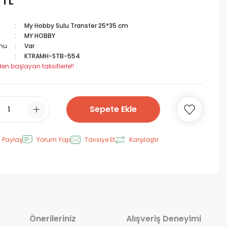
 TL
My Hobby Sulu Transfer 25*35 cm
MY HOBBY
mu
Var
KTRAMH-STB-554
den başlayan taksitlerle!!
Sepete Ekle
 Paylaş
Yorum Yap
Tavsiye Et
Karşılaştır
Önerileriniz
Alışveriş Deneyimi