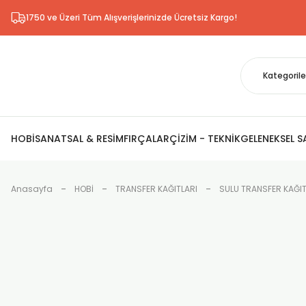
1750 ve Üzeri Tüm Alışverişlerinizde Ücretsiz Kargo!
HOBİ
SANATSAL & RESİM
FIRÇALAR
ÇİZİM - TEKNİK
GELENEKSEL 
Anasayfa
HOBİ
TRANSFER KAĞITLARI
SULU TRANSFER KAĞIT