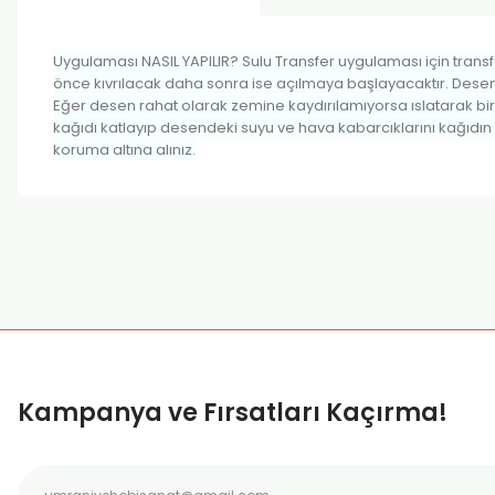
Uygulaması NASIL YAPILIR? Sulu Transfer uygulaması için transfer
önce kıvrılacak daha sonra ise açılmaya başlayacaktır. Deseni
Eğer desen rahat olarak zemine kaydırılamıyorsa ıslatarak bir
kağıdı katlayıp desendeki suyu ve hava kabarcıklarını kağıdın
koruma altına alınız.
Bu ürünün fiyat bilgisi, resim, ürün açıklamalarında ve diğer k
Görüş ve önerileriniz için teşekkür ederiz.
Ürün resmi kalitesiz, bozuk veya görüntülenemiyor.
Ürün açıklamasında eksik bilgiler bulunuyor.
Ürün bilgilerinde hatalar bulunuyor.
Kampanya ve Fırsatları Kaçırma!
Ürün fiyatı diğer sitelerden daha pahalı.
Bu ürüne benzer farklı alternatifler olmalı.