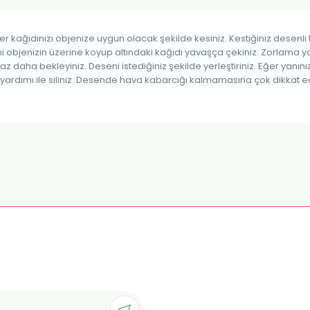
 kağıdınızı objenize uygun olacak şekilde kesiniz. Kestiğiniz desenli t
 objenizin üzerine koyup altındaki kağıdı yavaşça çekiniz. Zorlama ya
az daha bekleyiniz. Deseni istediğiniz şekilde yerleştiriniz. Eğer ya
 yardımı ile siliniz. Desende hava kabarcığı kalmamasına çok dikkat ed
onularda yetersiz gördüğünüz noktaları öneri formunu kullanarak tarafımı
Ürün hakkında henüz soru sorulmamış.
Bu ürüne ilk yorumu siz yapın!
Sitemize ilk yorumu siz yapın!
Deneyimini Paylaş
Yorum Yaz
Soru Sor