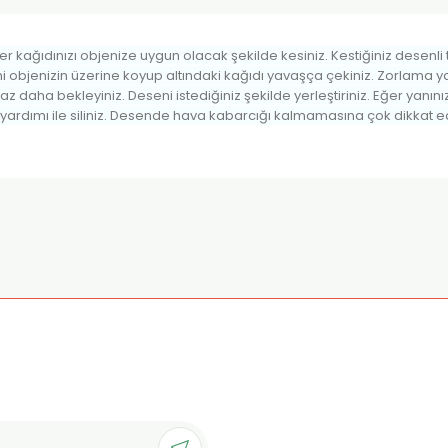
 kağıdınızı objenize uygun olacak şekilde kesiniz. Kestiğiniz desenli t
 objenizin üzerine koyup altındaki kağıdı yavaşça çekiniz. Zorlama ya
az daha bekleyiniz. Deseni istediğiniz şekilde yerleştiriniz. Eğer ya
 yardımı ile siliniz. Desende hava kabarcığı kalmamasına çok dikkat ed
onularda yetersiz gördüğünüz noktaları öneri formunu kullanarak tarafımı
Ürün hakkında henüz soru sorulmamış.
Bu ürüne ilk yorumu siz yapın!
Sitemize ilk yorumu siz yapın!
Deneyimini Paylaş
Yorum Yaz
Soru Sor