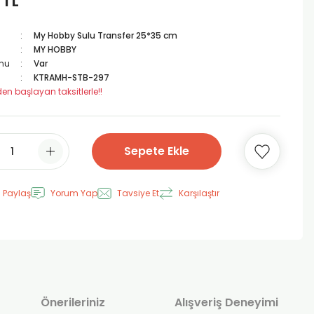
 TL
My Hobby Sulu Transfer 25*35 cm
MY HOBBY
mu
Var
KTRAMH-STB-297
den başlayan taksitlerle!!
Sepete Ekle
 Paylaş
Yorum Yap
Tavsiye Et
Karşılaştır
Önerileriniz
Alışveriş Deneyimi