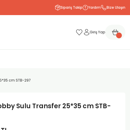
Sipariş Takip
Yardım
Bize Ulaşın
Giriş Yap
25*35 cm STB-297
bby Sulu Transfer 25*35 cm STB-