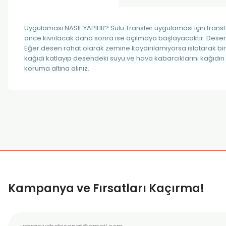
Uygulaması NASIL YAPILIR? Sulu Transfer uygulaması için transfer
önce kıvrılacak daha sonra ise açılmaya başlayacaktır. Deseni
Eğer desen rahat olarak zemine kaydırılamıyorsa ıslatarak bir
kağıdı katlayıp desendeki suyu ve hava kabarcıklarını kağıdın
koruma altına alınız.
Bu ürünün fiyat bilgisi, resim, ürün açıklamalarında ve diğer k
Görüş ve önerileriniz için teşekkür ederiz.
Ürün resmi kalitesiz, bozuk veya görüntülenemiyor.
Ürün açıklamasında eksik bilgiler bulunuyor.
Ürün bilgilerinde hatalar bulunuyor.
Kampanya ve Fırsatları Kaçırma!
Ürün fiyatı diğer sitelerden daha pahalı.
Bu ürüne benzer farklı alternatifler olmalı.