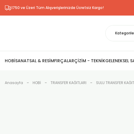
1750 ve Üzeri Tüm Alışverişlerinizde Ücretsiz Kargo!
HOBİ
SANATSAL & RESİM
FIRÇALAR
ÇİZİM - TEKNİK
GELENEKSEL 
Anasayfa
HOBİ
TRANSFER KAĞITLARI
SULU TRANSFER KAĞIT