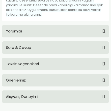
katlayıp desendeki suyu ve hava kabarcıklarını kağıdın
TLARI
ERİ
yardımı ile siliniz. Desende hava kabarcığı kalmamasına çok
dikkat ediniz. Uygulamanız kuruduktan sonra su bazlı vernik
ile koruma altına alınız.
I
ÜSLEMELER
Yorumlar
 KALEMLER
Soru & Cevap
Bu ürüne ilk yorumu siz yapın!
ÜNLERİ
Taksit Seçenekleri
 HAMURLARI
Yorum Yaz
Ürün hakkında henüz soru sorulmamış.
LONLAR
Önerileriniz
Soru Sor
LER
Bu ürünün fiyat bilgisi, resim, ürün açıklamalarında ve diğer
Alışveriş Deneyimi
konularda yetersiz gördüğünüz noktaları öneri formunu
EMLER
kullanarak tarafımıza iletebilirsiniz.
Görüş ve önerileriniz için teşekkür ederiz.