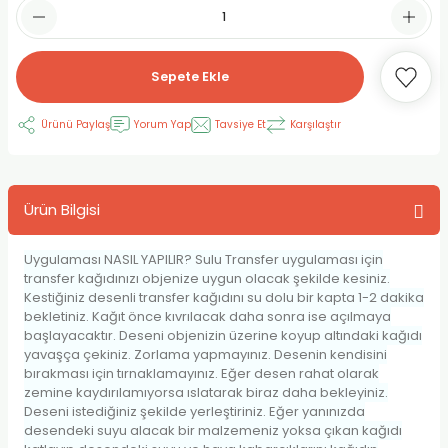
RLAYAN BOYALAR
ELTİCİLER
I VE TÜPLERİ
 BOYALAR
ALAR
RUYUCULAR
LAR
Sepete Ekle
LAR
OLAR (PRİMERS)
RME) FIRÇALAR
RI
Ürünü Paylaş
Yorum Yap
Tavsiye Et
Karşılaştır
A ve KALEMLER
MODELİNG PASTALAR
Ş KALEMLERİ
Ürün Bilgisi
 VE UÇLAR (MİN)
ETLEME KALEMLERİ
Uygulaması NASIL YAPILIR? Sulu Transfer uygulaması için
APIŞTIRICILAR
LER
ALEMLERİ
transfer kağıdınızı objenize uygun olacak şekilde kesiniz.
Kestiğiniz desenli transfer kağıdını su dolu bir kapta 1-2 dakika
bekletiniz. Kağıt önce kıvrılacak daha sonra ise açılmaya
 MALZEMELER
SİM SEHPALARI
başlayacaktır. Deseni objenizin üzerine koyup altındaki kağıdı
yavaşça çekiniz. Zorlama yapmayınız. Desenin kendisini
ER ve RENKLENDİRİCİLERİ
TİL KURŞUN KALEMLER
bırakması için tırnaklamayınız. Eğer desen rahat olarak
zemine kaydırılamıyorsa ıslatarak biraz daha bekleyiniz.
Deseni istediğiniz şekilde yerleştiriniz. Eğer yanınızda
EÇLER
EÇLER
ON ÜRÜNLERİ
desendeki suyu alacak bir malzemeniz yoksa çıkan kağıdı