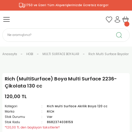
1750 ve Üzeri Tüm Alışverişlerinizde Ücretsiz Kargo!
Geri Dön
Geri Dön
Geri Dön
Geri Dön
Geri Dön
Geri Dön
Geri Dön
& RESİM
NİK
L SANATLAR
ODELLEME
 - KIRTASİYE
E BOYALAR
R
Rİ
ERİ
R
R
ÇALAR
 KALEMLERİ
ELERİ
RLARI
Anasayfa
HOBİ
MULTİ SURFACE BOYALAR
Rich Multi Surface Boyalar
ZLI BOYALAR
R
LAR
KALEMLERİ
Rİ
LER
R
Rich (MultiSurface) Boya Multi Surface 2236-
ARI
LAR
LER
ZEMELERİ
ERİ
ER
Çikolata 130 cc
RI
 FIRÇALAR
ĞITLARI ve DEFTERLERİ
ve MALZEMELERİ
120,00 TL
Kategori
Rich Multi Surface Akrilik Boya 120 cc
PORSELEN
KEPLER
LAR
K KAĞITLAR
RYUM
R
R
Marka
RİCH
Stok Durumu
Var
Stok Kodu
8682374038159
ONCUK BOYALAR
DİUMLAR
ÇALAR
 MÜREKKEPLERİ
 MALZEMELERİ
 BOYALARI
*120,00 TL den başlayan taksitlerle!!