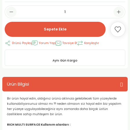
RLAYAN BOYALAR
ELTİCİLER
I VE TÜPLERİ
 BOYALAR
ALAR
RUYUCULAR
LAR
Sepete Ekle
LAR
OLAR (PRİMERS)
RME) FIRÇALAR
RI
Ürünü Paylaş
Yorum Yap
Tavsiye Et
Karşılaştır
A ve KALEMLER
MODELİNG PASTALAR
Ş KALEMLERİ
Aynı Gün Kargo
 VE UÇLAR (MİN)
ETLEME KALEMLERİ
APIŞTIRICILAR
LER
ALEMLERİ
Ürün Bilgisi
 MALZEMELER
SİM SEHPALARI
Bir ürün hayal edin, aldığınız ürünü aklınıza gelebilecek tüm yüzeylerde
kullanabiliyorsunuz olmaz mı ?? neden olmasın siz hayal edin biz yapalım
ER ve RENKLENDİRİCİLERİ
TİL KURŞUN KALEMLER
her yüzeye uygulayabileceğiniz aynı zamanda daha birçok üstün
özelliklere sahip muhteşem bir ürün.
EÇLER
EÇLER
ON ÜRÜNLERİ
RICH MULTI SURFACE Kullanım alanları :