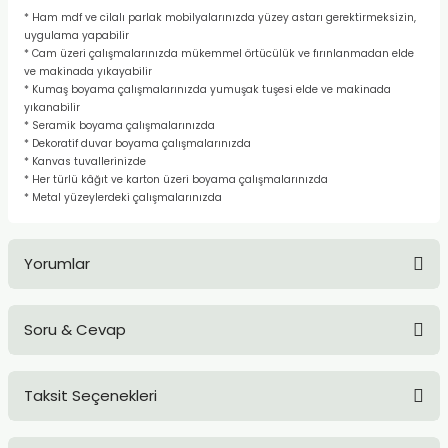
TLARI
ERİ
* Ham mdf ve cilalı parlak mobilyalarınızda yüzey astarı gerektirmeksizin,
uygulama yapabilir
* Cam üzeri çalışmalarınızda mükemmel örtücülük ve fırınlanmadan elde
I
ve makinada yıkayabilir
* Kumaş boyama çalışmalarınızda yumuşak tuşesi elde ve makinada
yıkanabilir
ÜSLEMELER
* Seramik boyama çalışmalarınızda
* Dekoratif duvar boyama çalışmalarınızda
* Kanvas tuvallerinizde
 KALEMLER
* Her türlü kâğıt ve karton üzeri boyama çalışmalarınızda
* Metal yüzeylerdeki çalışmalarınızda
ÜNLERİ
 HAMURLARI
Yorumlar
LONLAR
Soru & Cevap
Bu ürüne ilk yorumu siz yapın!
LER
Taksit Seçenekleri
Yorum Yaz
EMLER
Ürün hakkında henüz soru sorulmamış.