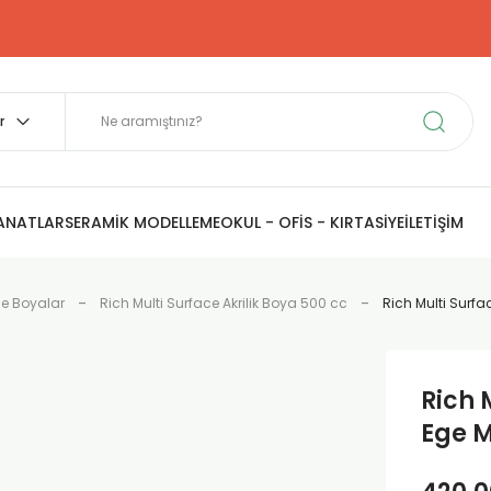
SANATLAR
SERAMİK MODELLEME
OKUL - OFİS - KIRTASİYE
İLETİŞİM
ce Boyalar
Rich Multi Surface Akrilik Boya 500 cc
Rich Multi Surfa
Rich 
Ege 