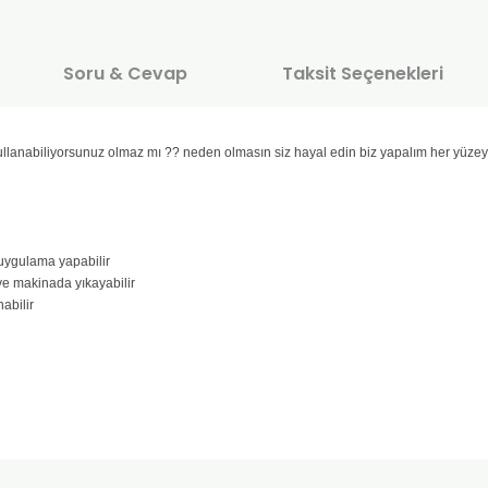
Soru & Cevap
Taksit Seçenekleri
 kullanabiliyorsunuz olmaz mı ?? neden olmasın siz hayal edin biz yapalım her yüz
, uygulama yapabilir
ve makinada yıkayabilir
abilir