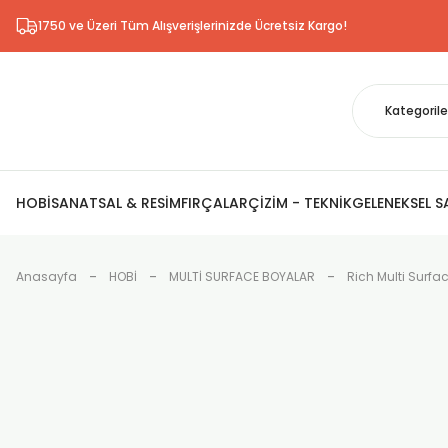
1750 ve Üzeri Tüm Alışverişlerinizde Ücretsiz Kargo!
HOBİ
SANATSAL & RESİM
FIRÇALAR
ÇİZİM - TEKNİK
GELENEKSEL 
Anasayfa
HOBİ
MULTİ SURFACE BOYALAR
Rich Multi Surfa