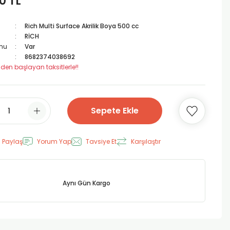
0 TL
Rich Multi Surface Akrilik Boya 500 cc
RİCH
mu
Var
8682374038692
 den başlayan taksitlerle!!
Sepete Ekle
 Paylaş
Yorum Yap
Tavsiye Et
Karşılaştır
Aynı Gün Kargo