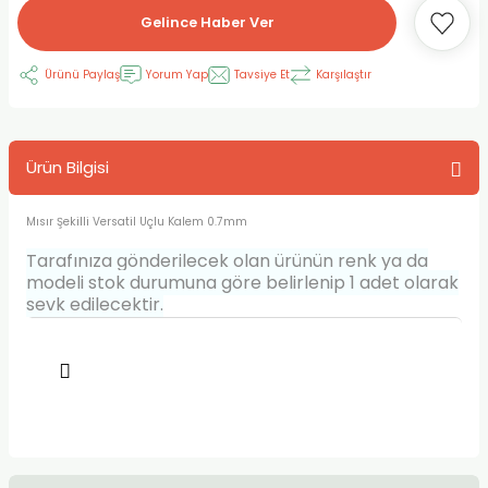
Gelince Haber Ver
RLAYAN BOYALAR
ELTİCİLER
I VE TÜPLERİ
 BOYALAR
Ürünü Paylaş
Yorum Yap
Tavsiye Et
Karşılaştır
ALAR
RUYUCULAR
LAR
LAR
OLAR (PRİMERS)
RME) FIRÇALAR
RI
Ürün Bilgisi
A ve KALEMLER
MODELİNG PASTALAR
Ş KALEMLERİ
Mısır Şekilli Versatil Uçlu Kalem 0.7mm
 VE UÇLAR (MİN)
ETLEME KALEMLERİ
Tarafınıza gönderilecek olan ürünün renk ya da
modeli stok durumuna göre belirlenip 1 adet olarak
APIŞTIRICILAR
LER
ALEMLERİ
sevk edilecektir.
 MALZEMELER
SİM SEHPALARI
ER ve RENKLENDİRİCİLERİ
TİL KURŞUN KALEMLER
EÇLER
EÇLER
ON ÜRÜNLERİ