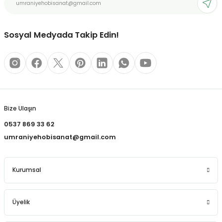
Ürün fiyatı diğer sitelerden daha pahalı.
REÇLERİ
Bu ürüne benzer farklı alternatifler olmalı.
 KALEMLERİ
Sosyal Medyada Takip Edin!
(MİNLER)
Gönder
ALEMLİKLER
Bize Ulaşın
0537 869 33 62
İ
umraniyehobisanat@gmail.com
TASI
Kurumsal
Üyelik