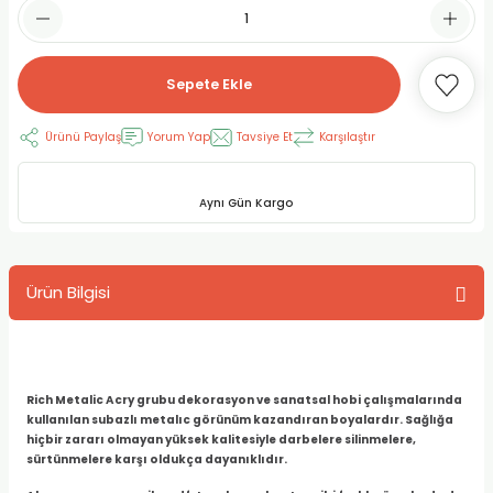
RLAYAN BOYALAR
ELTİCİLER
I VE TÜPLERİ
 BOYALAR
ALAR
RUYUCULAR
LAR
Sepete Ekle
LAR
OLAR (PRİMERS)
RME) FIRÇALAR
RI
Ürünü Paylaş
Yorum Yap
Tavsiye Et
Karşılaştır
A ve KALEMLER
MODELİNG PASTALAR
Ş KALEMLERİ
Aynı Gün Kargo
 VE UÇLAR (MİN)
ETLEME KALEMLERİ
Ürün Bilgisi
APIŞTIRICILAR
LER
ALEMLERİ
 MALZEMELER
SİM SEHPALARI
Rich Metalic Acry grubu dekorasyon ve sanatsal hobi çalışmalarında
ER ve RENKLENDİRİCİLERİ
TİL KURŞUN KALEMLER
kullanılan subazlı metalıc görünüm kazandıran boyalardır. Sağlığa
hiçbir zararı olmayan yüksek kalitesiyle darbelere silinmelere,
EÇLER
EÇLER
ON ÜRÜNLERİ
sürtünmelere karşı oldukça dayanıklıdır.