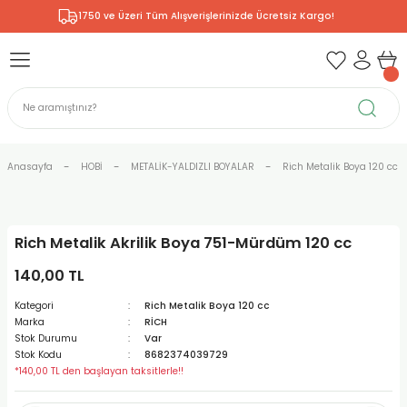
1750 ve Üzeri Tüm Alışverişlerinizde Ücretsiz Kargo!
Geri Dön
Geri Dön
Geri Dön
Geri Dön
Geri Dön
Geri Dön
Geri Dön
& RESİM
NİK
L SANATLAR
ODELLEME
 - KIRTASİYE
E BOYALAR
R
Rİ
ERİ
R
R
ÇALAR
 KALEMLERİ
ELERİ
RLARI
Anasayfa
HOBİ
METALİK-YALDIZLI BOYALAR
Rich Metalik Boya 120 cc
ZLI BOYALAR
R
LAR
KALEMLERİ
Rİ
LER
R
Rich Metalik Akrilik Boya 751-Mürdüm 120 cc
ARI
LAR
LER
ZEMELERİ
ERİ
ER
140,00 TL
RI
 FIRÇALAR
ĞITLARI ve DEFTERLERİ
ve MALZEMELERİ
Kategori
Rich Metalik Boya 120 cc
Marka
RİCH
PORSELEN
KEPLER
LAR
K KAĞITLAR
RYUM
R
R
Stok Durumu
Var
Stok Kodu
8682374039729
*140,00 TL den başlayan taksitlerle!!
ONCUK BOYALAR
DİUMLAR
ÇALAR
 MÜREKKEPLERİ
 MALZEMELERİ
 BOYALARI