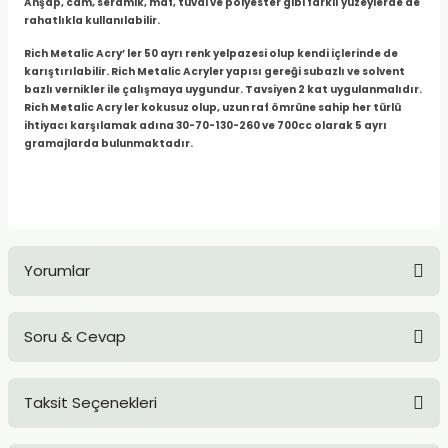
Ahşap, cam, seramik, mdf, tuval ve polyester gibi farklı yüzeylerde de
TLARI
ERİ
rahatlıkla kullanılabilir.
Rich Metalic Acry’ ler 50 ayrı renk yelpazesi olup kendi içlerinde de
I
karıştırılabilir. Rich Metalic Acryler yapısı gereği subazlı ve solvent
bazlı vernikler ile çalışmaya uygundur. Tavsiyen 2 kat uygulanmalıdır.
Rich Metalic Acry ler kokusuz olup, uzun raf ömrüne sahip her türlü
ÜSLEMELER
ihtiyacı karşılamak adına 30-70-130-260 ve 700cc olarak 5 ayrı
gramajlarda bulunmaktadır.
 KALEMLER
ÜNLERİ
 HAMURLARI
Yorumlar
LONLAR
Soru & Cevap
Bu ürüne ilk yorumu siz yapın!
LER
Taksit Seçenekleri
EMLER
Yorum Yaz
Ürün hakkında henüz soru sorulmamış.