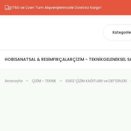
1750 ve Üzeri Tüm Alışverişlerinizde Ücretsiz Kargo!
HOBİ
SANATSAL & RESİM
FIRÇALAR
ÇİZİM - TEKNİK
GELENEKSEL 
Anasayfa
ÇİZİM - TEKNİK
ESKİZ ÇİZİM KAĞITLARI ve DEFTERLERİ