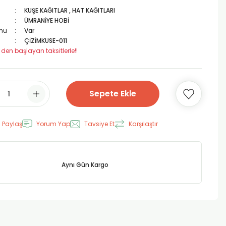
KUŞE KAĞITLAR
,
HAT KAĞITLARI
ÜMRANİYE HOBİ
mu
Var
ÇİZİMKUSE-011
 den başlayan taksitlerle!!
Sepete Ekle
 Paylaş
Yorum Yap
Tavsiye Et
Karşılaştır
Aynı Gün Kargo