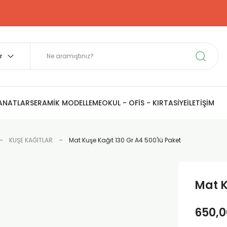
SANATLAR
SERAMİK MODELLEME
OKUL - OFİS - KIRTASİYE
İLETİŞİM
KUŞE KAĞITLAR
Mat Kuşe Kağıt 130 Gr A4 500'lü Paket
Mat K
650,0