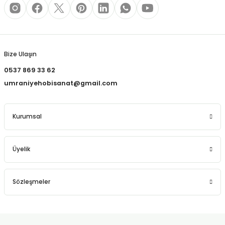
REÇLERİ
Gönder
 KALEMLERİ
(MİNLER)
Bize Ulaşın
0537 869 33 62
umraniyehobisanat@gmail.com
ALEMLİKLER
Kurumsal
İ
Üyelik
TASI
Sözleşmeler