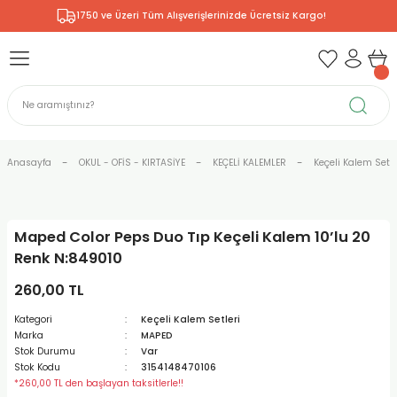
1750 ve Üzeri Tüm Alışverişlerinizde Ücretsiz Kargo!
Geri Dön
Geri Dön
Geri Dön
Geri Dön
Geri Dön
Geri Dön
Geri Dön
& RESİM
NİK
L SANATLAR
ODELLEME
 - KIRTASİYE
E BOYALAR
R
Rİ
ERİ
R
R
ÇALAR
 KALEMLERİ
ELERİ
RLARI
Anasayfa
OKUL - OFİS - KIRTASİYE
KEÇELİ KALEMLER
Keçeli Kalem Setle
ZLI BOYALAR
R
LAR
KALEMLERİ
Rİ
LER
R
Maped Color Peps Duo Tıp Keçeli Kalem 10’lu 20
ARI
LAR
LER
ZEMELERİ
ERİ
ER
Renk N:849010
RI
 FIRÇALAR
ĞITLARI ve DEFTERLERİ
ve MALZEMELERİ
260,00 TL
Kategori
Keçeli Kalem Setleri
PORSELEN
KEPLER
LAR
K KAĞITLAR
RYUM
R
R
Marka
MAPED
Stok Durumu
Var
Stok Kodu
3154148470106
ONCUK BOYALAR
DİUMLAR
ÇALAR
 MÜREKKEPLERİ
 MALZEMELERİ
 BOYALARI
*260,00 TL den başlayan taksitlerle!!