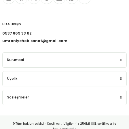
REÇLERİ
Gönder
 KALEMLERİ
Bize Ulaşın
(MİNLER)
0537 869 33 62
umraniyehobisanat@gmail.com
ALEMLİKLER
Kurumsal
İ
Üyelik
TASI
Sözleşmeler
© Tüm hakları saklıdır. Kredi kartı bilgileriniz 256bit SSL sertifikası ile
korunmaktadır.