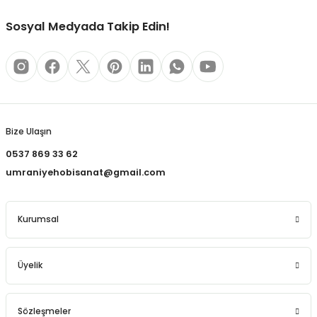
REÇLERİ
Sosyal Medyada Takip Edin!
 KALEMLERİ
(MİNLER)
Gönder
Bize Ulaşın
ALEMLİKLER
0537 869 33 62
umraniyehobisanat@gmail.com
İ
TASI
Kurumsal
Üyelik
Sözleşmeler