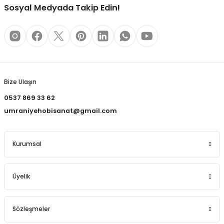
REÇLERİ
Sosyal Medyada Takip Edin!
 KALEMLERİ
Gönder
(MİNLER)
Bize Ulaşın
0537 869 33 62
ALEMLİKLER
umraniyehobisanat@gmail.com
İ
Kurumsal
TASI
Üyelik
Sözleşmeler