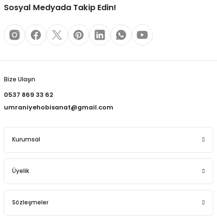
REÇLERİ
Sosyal Medyada Takip Edin!
 KALEMLERİ
Gönder
(MİNLER)
Bize Ulaşın
0537 869 33 62
ALEMLİKLER
umraniyehobisanat@gmail.com
İ
Kurumsal
TASI
Üyelik
Sözleşmeler