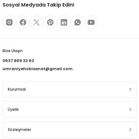
REÇLERİ
Sosyal Medyada Takip Edin!
 KALEMLERİ
Gönder
(MİNLER)
Bize Ulaşın
0537 869 33 62
ALEMLİKLER
umraniyehobisanat@gmail.com
İ
Kurumsal
TASI
Üyelik
Sözleşmeler