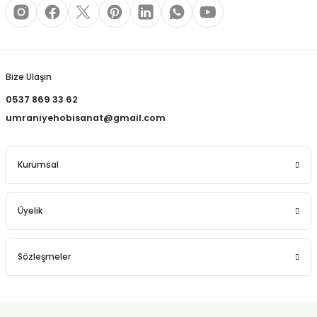
REÇLERİ
Gönder
 KALEMLERİ
(MİNLER)
Bize Ulaşın
0537 869 33 62
umraniyehobisanat@gmail.com
ALEMLİKLER
Kurumsal
İ
Üyelik
TASI
Sözleşmeler