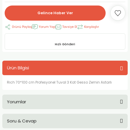
RLAYAN BOYALAR
ELTİCİLER
I VE TÜPLERİ
 BOYALAR
Gelince Haber Ver
ALAR
RUYUCULAR
LAR
Ürünü Paylaş
Yorum Yap
Tavsiye Et
Karşılaştır
LAR
OLAR (PRİMERS)
RME) FIRÇALAR
RI
Hızlı Gönderi
A ve KALEMLER
MODELİNG PASTALAR
Ş KALEMLERİ
 VE UÇLAR (MİN)
ETLEME KALEMLERİ
Ürün Bilgisi
APIŞTIRICILAR
LER
ALEMLERİ
Rich 70*100 cm Profesyonel Tuval 3 Kat Gesso Zemin Astarlı
 MALZEMELER
SİM SEHPALARI
Yorumlar
ER ve RENKLENDİRİCİLERİ
TİL KURŞUN KALEMLER
Soru & Cevap
EÇLER
EÇLER
ON ÜRÜNLERİ
Bu ürüne ilk yorumu siz yapın!