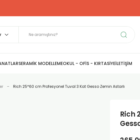
SANATLAR
SERAMİK MODELLEME
OKUL - OFİS - KIRTASİYE
İLETİŞİM
er
Rich 25*60 cm Profesyonel Tuval 3 Kat Gesso Zemin Astarlı
Rich 
Gesso