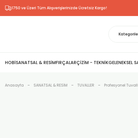
1750 ve Üzeri Tüm Alışverişlerinizde Ücretsiz Kargo!
HOBİ
SANATSAL & RESİM
FIRÇALAR
ÇİZİM - TEKNİK
GELENEKSEL 
Anasayfa
SANATSAL & RESİM
TUVALLER
Profesyonel Tuvall