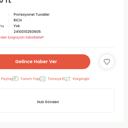
0 TL
Profesyonel Tuvaller
RİCH
mu
Yok
2410010250605
 den başlayan taksitlerle!!
Gelince Haber Ver
 Paylaş
Yorum Yap
Tavsiye Et
Karşılaştır
Hızlı Gönderi