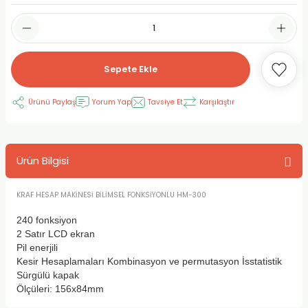
RLAYAN BOYALAR
ELTİCİLER
I VE TÜPLERİ
 BOYALAR
ALAR
RUYUCULAR
LAR
Sepete Ekle
LAR
OLAR (PRİMERS)
RME) FIRÇALAR
RI
Ürünü Paylaş
Yorum Yap
Tavsiye Et
Karşılaştır
A ve KALEMLER
MODELİNG PASTALAR
Ş KALEMLERİ
 VE UÇLAR (MİN)
ETLEME KALEMLERİ
Ürün Bilgisi
APIŞTIRICILAR
LER
ALEMLERİ
KRAF HESAP MAKİNESİ BİLİMSEL FONKSİYONLU HM-300
 MALZEMELER
SİM SEHPALARI
240 fonksiyon
2 Satır LCD ekran
Pil enerjili
ER ve RENKLENDİRİCİLERİ
TİL KURŞUN KALEMLER
Kesir Hesaplamaları Kombinasyon ve permutasyon İsstatistik
Sürgülü kapak
EÇLER
EÇLER
ON ÜRÜNLERİ
Ölçüleri: 156x84mm