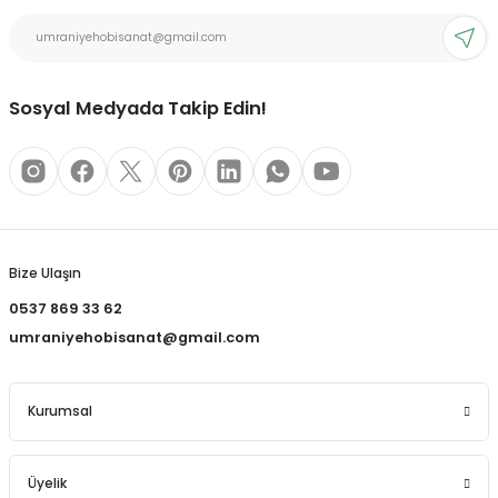
REÇLERİ
Ürün fiyatı diğer sitelerden daha pahalı.
Bu ürüne benzer farklı alternatifler olmalı.
 KALEMLERİ
Sosyal Medyada Takip Edin!
(MİNLER)
Gönder
ALEMLİKLER
Bize Ulaşın
İ
0537 869 33 62
TASI
umraniyehobisanat@gmail.com
Kurumsal
Üyelik