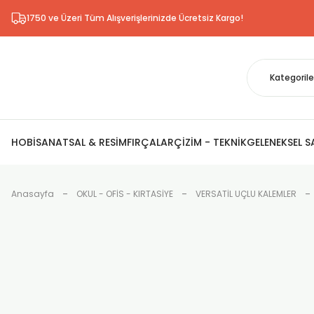
1750 ve Üzeri Tüm Alışverişlerinizde Ücretsiz Kargo!
HOBİ
SANATSAL & RESİM
FIRÇALAR
ÇİZİM - TEKNİK
GELENEKSEL 
Anasayfa
OKUL - OFİS - KIRTASİYE
VERSATİL UÇLU KALEMLER