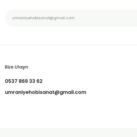
Bu ürüne benzer farklı alternatifler olmalı.
Bize Ulaşın
0537 869 33 62
umraniyehobisanat@gmail.com