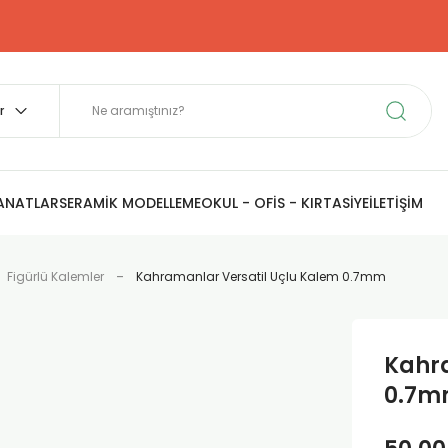
SANATLAR
SERAMİK MODELLEME
OKUL - OFİS - KIRTASİYE
İLETİŞİM
Figürlü Kalemler
Kahramanlar Versatil Uçlu Kalem 0.7mm
Kahra
0.7