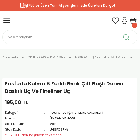
1750 ve Üzeri Tüm Alışverişlerinizde Ücretsiz Kargo!
Geri Dön
Geri Dön
Geri Dön
Geri Dön
Geri Dön
Geri Dön
Geri Dön
& RESİM
NİK
L SANATLAR
ODELLEME
 - KIRTASİYE
E BOYALAR
R
Rİ
ERİ
R
R
ÇALAR
 KALEMLERİ
ELERİ
RLARI
Anasayfa
OKUL - OFİS - KIRTASİYE
FOSFORLU İŞARETLEME KALEMLERİ
Fo
ZLI BOYALAR
R
LAR
KALEMLERİ
Rİ
LER
R
Fosforlu Kalem 8 Farklı Renk Çift Başlı Dönen
ARI
LAR
LER
ZEMELERİ
ERİ
ER
Baskılı Uç Ve Fineliner Uç
RI
 FIRÇALAR
ĞITLARI ve DEFTERLERİ
ve MALZEMELERİ
195,00 TL
Kategori
FOSFORLU İŞARETLEME KALEMLERİ
PORSELEN
KEPLER
LAR
K KAĞITLAR
RYUM
R
R
Marka
ÜMRANİYE HOBİ
Stok Durumu
Var
Stok Kodu
ÜHSFOSF-5
ONCUK BOYALAR
DİUMLAR
ÇALAR
 MÜREKKEPLERİ
 MALZEMELERİ
 BOYALARI
*195,00 TL den başlayan taksitlerle!!