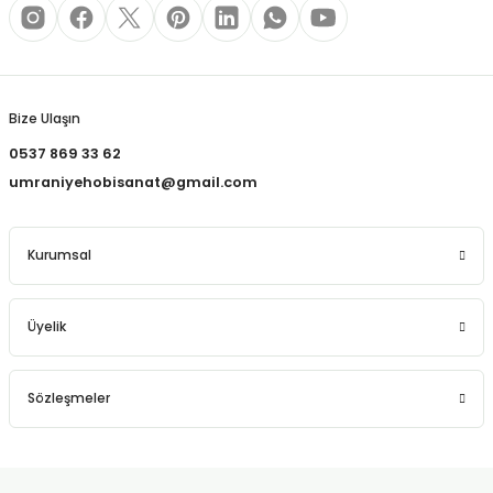
REÇLERİ
Gönder
 KALEMLERİ
(MİNLER)
Bize Ulaşın
0537 869 33 62
umraniyehobisanat@gmail.com
ALEMLİKLER
Kurumsal
İ
Üyelik
TASI
Sözleşmeler