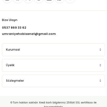
REÇLERİ
Gönder
 KALEMLERİ
Bize Ulaşın
(MİNLER)
0537 869 33 62
umraniyehobisanat@gmail.com
ALEMLİKLER
Kurumsal
İ
Üyelik
TASI
Sözleşmeler
© Tüm hakları saklıdır. Kredi kartı bilgileriniz 256bit SSL sertifikası ile
korunmaktadır.