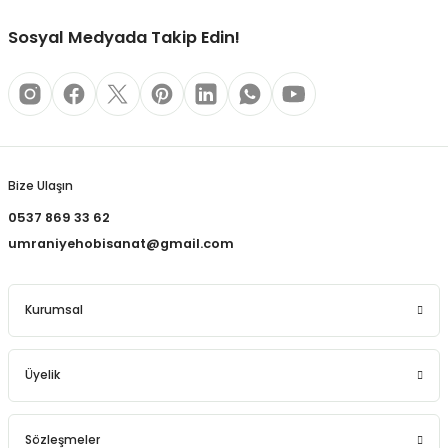
REÇLERİ
Sosyal Medyada Takip Edin!
 KALEMLERİ
(MİNLER)
Gönder
Bize Ulaşın
ALEMLİKLER
0537 869 33 62
umraniyehobisanat@gmail.com
İ
TASI
Kurumsal
Üyelik
Sözleşmeler