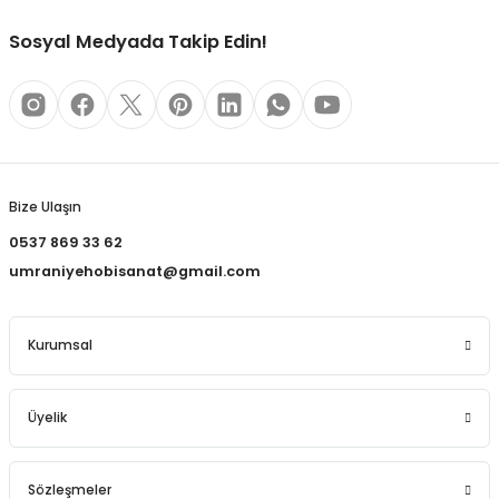
REÇLERİ
Sosyal Medyada Takip Edin!
 KALEMLERİ
(MİNLER)
Gönder
Bize Ulaşın
ALEMLİKLER
0537 869 33 62
umraniyehobisanat@gmail.com
İ
TASI
Kurumsal
Üyelik
Sözleşmeler