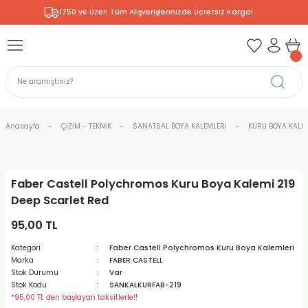
1750 ve Üzeri Tüm Alışverişlerinizde Ücretsiz Kargo!
Geri Dön
Geri Dön
Geri Dön
Geri Dön
Geri Dön
Geri Dön
Geri Dön
& RESİM
NİK
L SANATLAR
ODELLEME
 - KIRTASİYE
E BOYALAR
R
Rİ
ERİ
R
R
ÇALAR
 KALEMLERİ
ELERİ
RLARI
Anasayfa
ÇİZİM - TEKNİK
SANATSAL BOYA KALEMLERİ
KURU BOYA KALE
ZLI BOYALAR
R
LAR
KALEMLERİ
Rİ
LER
R
Faber Castell Polychromos Kuru Boya Kalemi 219
ARI
LAR
LER
ZEMELERİ
ERİ
ER
Deep Scarlet Red
RI
 FIRÇALAR
ĞITLARI ve DEFTERLERİ
ve MALZEMELERİ
95,00 TL
Kategori
Faber Castell Polychromos Kuru Boya Kalemleri
PORSELEN
KEPLER
LAR
K KAĞITLAR
RYUM
R
R
Marka
FABER CASTELL
Stok Durumu
Var
Stok Kodu
SANKALKURFAB-219
ONCUK BOYALAR
DİUMLAR
ÇALAR
 MÜREKKEPLERİ
 MALZEMELERİ
 BOYALARI
*95,00 TL den başlayan taksitlerle!!