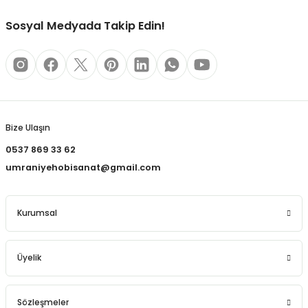
REÇLERİ
Sosyal Medyada Takip Edin!
 KALEMLERİ
(MİNLER)
Gönder
Bize Ulaşın
ALEMLİKLER
0537 869 33 62
umraniyehobisanat@gmail.com
İ
TASI
Kurumsal
Üyelik
Sözleşmeler