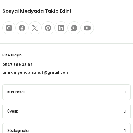
REÇLERİ
Sosyal Medyada Takip Edin!
 KALEMLERİ
(MİNLER)
Gönder
Bize Ulaşın
ALEMLİKLER
0537 869 33 62
umraniyehobisanat@gmail.com
İ
TASI
Kurumsal
Üyelik
Sözleşmeler