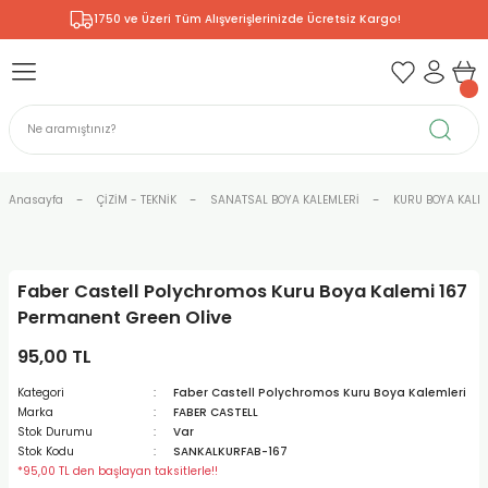
1750 ve Üzeri Tüm Alışverişlerinizde Ücretsiz Kargo!
Geri Dön
Geri Dön
Geri Dön
Geri Dön
Geri Dön
Geri Dön
Geri Dön
& RESİM
NİK
L SANATLAR
ODELLEME
 - KIRTASİYE
E BOYALAR
R
Rİ
ERİ
R
R
ÇALAR
 KALEMLERİ
ELERİ
RLARI
Anasayfa
ÇİZİM - TEKNİK
SANATSAL BOYA KALEMLERİ
KURU BOYA KALE
ZLI BOYALAR
R
LAR
KALEMLERİ
Rİ
LER
R
Faber Castell Polychromos Kuru Boya Kalemi 167
ARI
LAR
LER
ZEMELERİ
ERİ
ER
Permanent Green Olive
RI
 FIRÇALAR
ĞITLARI ve DEFTERLERİ
ve MALZEMELERİ
95,00 TL
Kategori
Faber Castell Polychromos Kuru Boya Kalemleri
PORSELEN
KEPLER
LAR
K KAĞITLAR
RYUM
R
R
Marka
FABER CASTELL
Stok Durumu
Var
Stok Kodu
SANKALKURFAB-167
ONCUK BOYALAR
DİUMLAR
ÇALAR
 MÜREKKEPLERİ
 MALZEMELERİ
 BOYALARI
*95,00 TL den başlayan taksitlerle!!