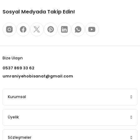
REÇLERİ
Sosyal Medyada Takip Edin!
 KALEMLERİ
(MİNLER)
Gönder
Bize Ulaşın
ALEMLİKLER
0537 869 33 62
umraniyehobisanat@gmail.com
İ
TASI
Kurumsal
Üyelik
Sözleşmeler