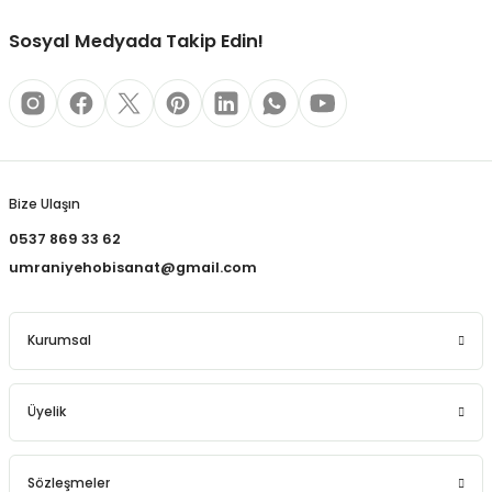
REÇLERİ
Sosyal Medyada Takip Edin!
 KALEMLERİ
(MİNLER)
Gönder
Bize Ulaşın
ALEMLİKLER
0537 869 33 62
umraniyehobisanat@gmail.com
İ
TASI
Kurumsal
Üyelik
Sözleşmeler