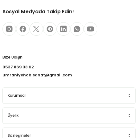
REÇLERİ
Sosyal Medyada Takip Edin!
 KALEMLERİ
(MİNLER)
Gönder
Bize Ulaşın
ALEMLİKLER
0537 869 33 62
umraniyehobisanat@gmail.com
İ
TASI
Kurumsal
Üyelik
Sözleşmeler