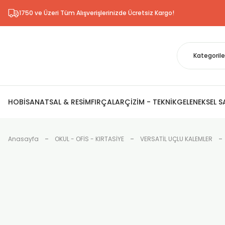
1750 ve Üzeri Tüm Alışverişlerinizde Ücretsiz Kargo!
HOBİ
SANATSAL & RESİM
FIRÇALAR
ÇİZİM - TEKNİK
GELENEKSEL 
Anasayfa
OKUL - OFİS - KIRTASİYE
VERSATİL UÇLU KALEMLER