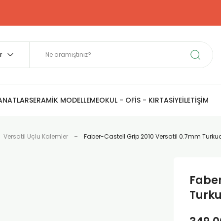
SANATLAR
SERAMİK MODELLEME
OKUL - OFİS - KIRTASİYE
İLETİŞİM
Versatil Uçlu Kalemler
Faber-Castell Grip 2010 Versatil 0.7mm Turkua
Faber
Turku