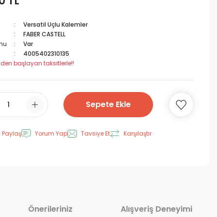
0 TL
Versatil Uçlu Kalemler
FABER CASTELL
mu
Var
4005402310135
 den başlayan taksitlerle!!
Sepete Ekle
 Paylaş
Yorum Yap
Tavsiye Et
Karşılaştır
Önerileriniz
Alışveriş Deneyimi