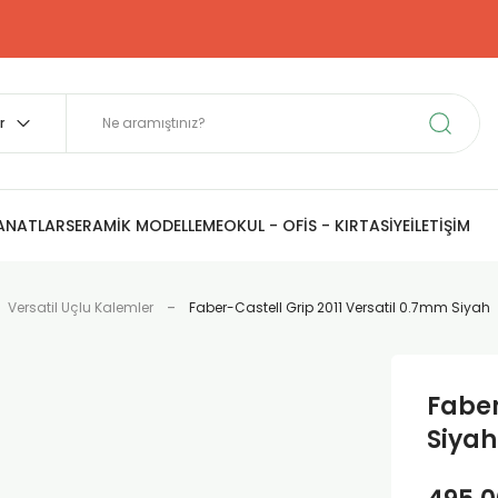
SANATLAR
SERAMİK MODELLEME
OKUL - OFİS - KIRTASİYE
İLETİŞİM
Versatil Uçlu Kalemler
Faber-Castell Grip 2011 Versatil 0.7mm Siyah
Faber
Siyah