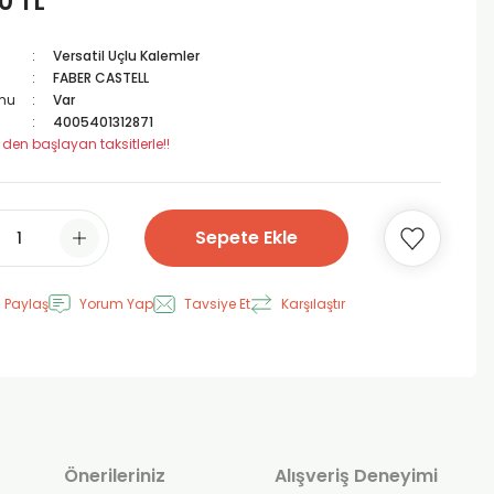
0 TL
Versatil Uçlu Kalemler
FABER CASTELL
mu
Var
4005401312871
 den başlayan taksitlerle!!
Sepete Ekle
 Paylaş
Yorum Yap
Tavsiye Et
Karşılaştır
Önerileriniz
Alışveriş Deneyimi