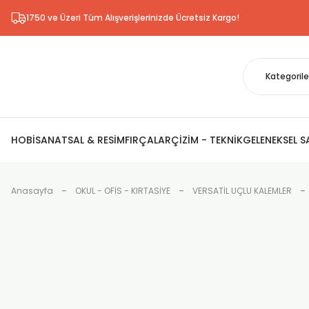
1750 ve Üzeri Tüm Alışverişlerinizde Ücretsiz Kargo!
HOBİ
SANATSAL & RESİM
FIRÇALAR
ÇİZİM - TEKNİK
GELENEKSEL 
Anasayfa
OKUL - OFİS - KIRTASİYE
VERSATİL UÇLU KALEMLER